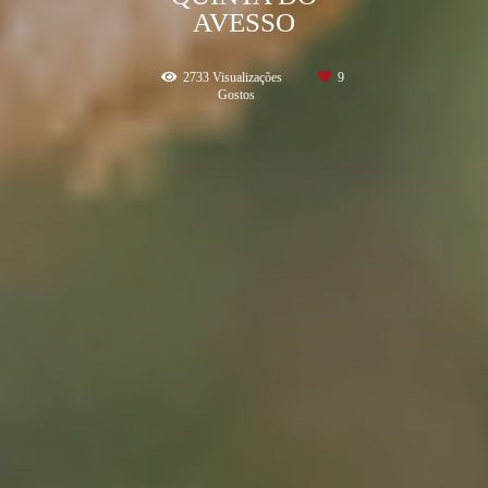
AVESSO
2733
Visualizações
9
Gostos