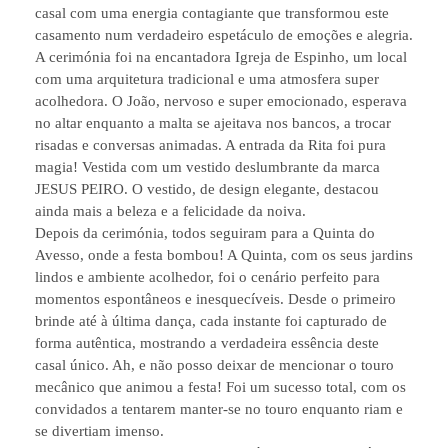
casal com uma energia contagiante que transformou este
casamento num verdadeiro espetáculo de emoções e alegria.
A cerimónia foi na encantadora Igreja de Espinho, um local
com uma arquitetura tradicional e uma atmosfera super
acolhedora. O João, nervoso e super emocionado, esperava
no altar enquanto a malta se ajeitava nos bancos, a trocar
risadas e conversas animadas. A entrada da Rita foi pura
magia! Vestida com um vestido deslumbrante da marca
JESUS PEIRO. O vestido, de design elegante, destacou
ainda mais a beleza e a felicidade da noiva.
Depois da cerimónia, todos seguiram para a Quinta do
Avesso, onde a festa bombou! A Quinta, com os seus jardins
lindos e ambiente acolhedor, foi o cenário perfeito para
momentos espontâneos e inesquecíveis. Desde o primeiro
brinde até à última dança, cada instante foi capturado de
forma autêntica, mostrando a verdadeira essência deste
casal único. Ah, e não posso deixar de mencionar o touro
mecânico que animou a festa! Foi um sucesso total, com os
convidados a tentarem manter-se no touro enquanto riam e
se divertiam imenso.