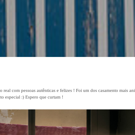
 real com pessoas autênticas e felizes ! Foi um dos casamento mais a
to especial :) Espero que curtam !