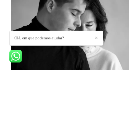
Olá, em que podemos ajudar?
✕