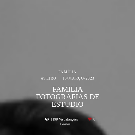
FAMÍLIA
AVEIRO
13/MARÇO/2023
FAMILIA
FOTOGRAFIAS DE
ESTUDIO
1199
Visualizações
0
Gostos