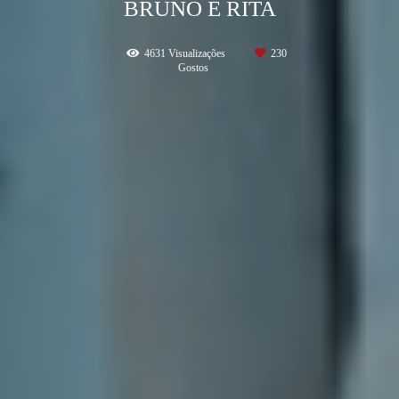
BRUNO E RITA
4631
Visualizações
230
Gostos