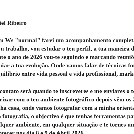
el Ribeiro
 um Ws "normal" farei um acompanhamento comple
u trabalho, vou estudar o teu perfil, a tua maneira d
ante o ano de 2026 vou-te seguindo e marcando reuni
iar a tua evolução. Onde vamos falar de técnicas fot
ilíbrio entre vida pessoal e vida profissional, market
ontato será quando te inscreveres e me enviares o te
rizar com o teu ambiente fotográfico depois vêm os 2
ha casa, onde vamos fotografar com a minha orienta
 fotografia, o objectivo é que tenhas ferramentas pa
lquer ambiente, em qualquer situação e te tornes u
tecer nos dia 8 e 9 de Abril 2026