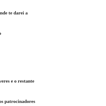
nde te darei a
o
eres e o restante
os patrocinadores