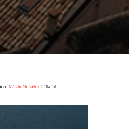
ntoso
Márcio Monteiro
Itália foi