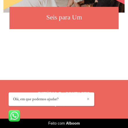
Seis para Um
ESTÚDIO D
/
CONTACTO
Olá, em que podemos ajudar?
✕
Feito com
Alboom