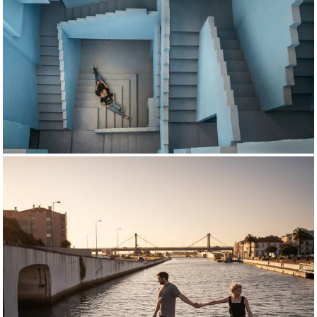
4628
230
1186
0