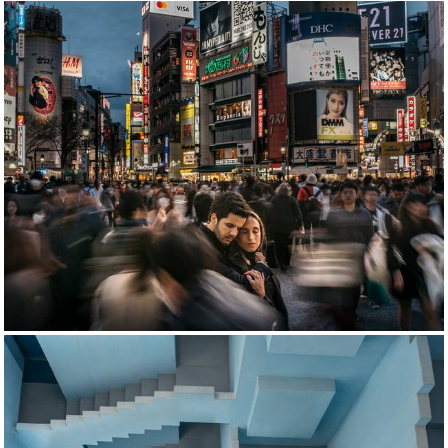
3778
132