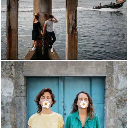
1170
0
1120
1